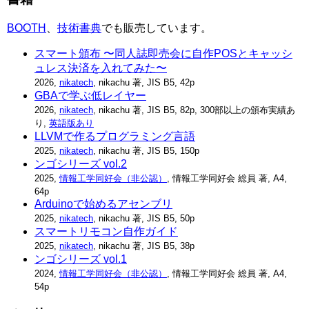
BOOTH
、
技術書典
でも販売しています。
スマート頒布 〜同人誌即売会に自作POSとキャッシ
ュレス決済を入れてみた〜
2026,
nikatech
, nikachu 著, JIS B5, 42p
GBAで学ぶ低レイヤー
2026,
nikatech
, nikachu 著, JIS B5, 82p, 300部以上の頒布実績あ
り,
英語版あり
LLVMで作るプログラミング言語
2025,
nikatech
, nikachu 著, JIS B5, 150p
ンゴシリーズ vol.2
2025,
情報工学同好会（非公認）
, 情報工学同好会 総員 著, A4,
64p
Arduinoで始めるアセンブリ
2025,
nikatech
, nikachu 著, JIS B5, 50p
スマートリモコン自作ガイド
2025,
nikatech
, nikachu 著, JIS B5, 38p
ンゴシリーズ vol.1
2024,
情報工学同好会（非公認）
, 情報工学同好会 総員 著, A4,
54p