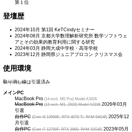
第１位
登壇歴
2024年10月 第1回 KeTCindyセミナー
2024年08月 京都大学数理解析研究所 数学ソフトウェ
アとその効果的教育利用に関する研究
2024年03月 静岡大成中学校・高等学校
2023年12月 静岡県ジュニアプロコン クリスマス会
使用環境
取り消し線
は引退済み
メインPC
MacBook Pro
(14-inch, M5 Pro) Model A3426
MacBook Pro
2026年03月
(13-inch, M1, 2020) Model A2338
引退
自作PC
2025年12
(Core i9-13900K, RTX 4070 Ti, RAM 64GiB)
月引退
自作PC
2023年05月
(Core i7-12700F, RTX 3060, RAM 32GiB)