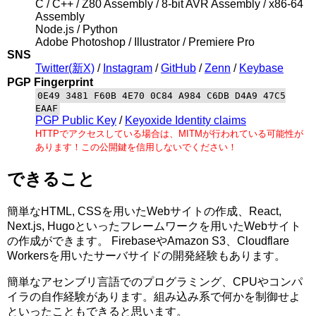
C / C++ / Z80 Assembly / 8-bit AVR Assembly / x86-64
Assembly
Node.js / Python
Adobe Photoshop / Illustrator / Premiere Pro
SNS
Twitter(新X)
/
Instagram
/
GitHub
/
Zenn
/
Keybase
PGP Fingerprint
0E49 3481 F60B 4E70 0C84 A984 C6DB D4A9 47C5
EAAF
PGP Public Key
/
Keyoxide Identity claims
HTTPでアクセスしている場合は、MITMが行われている可能性が
あります！この公開鍵を信用しないでください！
できること
簡単なHTML, CSSを用いたWebサイトの作成、React,
Next.js, Hugoといったフレームワークを用いたWebサイト
の作成ができます。 FirebaseやAmazon S3、Cloudflare
Workersを用いたサーバサイドの開発経験もあります。
簡単なアセンブリ言語でのプログラミング、CPUやコンパ
イラの自作経験があります。組み込み系で何かを制御せよ
といったこともできると思います。