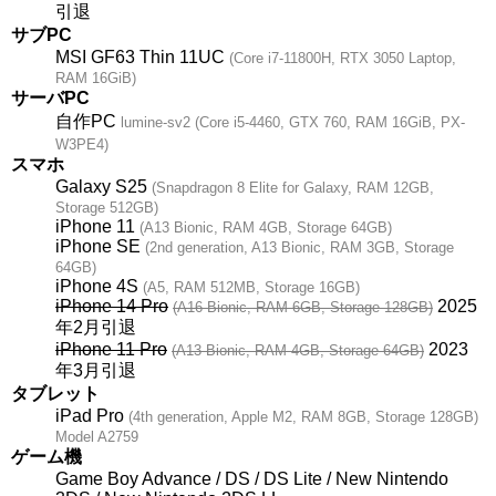
引退
サブPC
MSI GF63 Thin 11UC
(Core i7-11800H, RTX 3050 Laptop,
RAM 16GiB)
サーバPC
自作PC
lumine-sv2 (Core i5-4460, GTX 760, RAM 16GiB, PX-
W3PE4)
スマホ
Galaxy S25
(Snapdragon 8 Elite for Galaxy, RAM 12GB,
Storage 512GB)
iPhone 11
(A13 Bionic, RAM 4GB, Storage 64GB)
iPhone SE
(2nd generation, A13 Bionic, RAM 3GB, Storage
64GB)
iPhone 4S
(A5, RAM 512MB, Storage 16GB)
iPhone 14 Pro
2025
(A16 Bionic, RAM 6GB, Storage 128GB)
年2月引退
iPhone 11 Pro
2023
(A13 Bionic, RAM 4GB, Storage 64GB)
年3月引退
タブレット
iPad Pro
(4th generation, Apple M2, RAM 8GB, Storage 128GB)
Model A2759
ゲーム機
Game Boy Advance / DS / DS Lite / New Nintendo