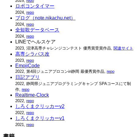
2025,
repo
ロボコンタイマー
2024,
repo
ブログ（note.nikachu.net）
2024,
repo
全短歌データベース
2024,
repo
LINEでヘルスケア
2023, 沼津高専チャレンジコンテスト 優秀賞受賞作品,
関連サイト
高専シラバス改
2023,
repo
EmojiCode
2022, 第4回ジュニアプロコンin静岡 最優秀賞作品,
repo
日記アプリ
2022, 静岡県ジュニアプログラミングキャンプ SPAコースにて制
作,
repo
Realtime-Clock
2022,
repo
しろくまクリッカーv2
2022,
repo
しろくまクリッカーv1
2021,
repo
書籍